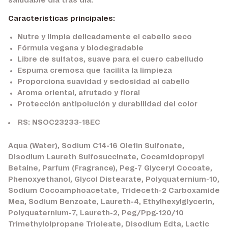
saludable día tras día.
Características principales:
Nutre y limpia delicadamente el cabello seco
Fórmula vegana y biodegradable
Libre de sulfatos, suave para el cuero cabelludo
Espuma cremosa que facilita la limpieza
Proporciona suavidad y sedosidad al cabello
Aroma oriental, afrutado y floral
Protección antipolución y durabilidad del color
RS: NSOC23233-18EC
Aqua (Water), Sodium C14-16 Olefin Sulfonate,
Disodium Laureth Sulfosuccinate, Cocamidopropyl
Betaine, Parfum (Fragrance), Peg-7 Glyceryl Cocoate,
Phenoxyethanol, Glycol Distearate, Polyquaternium-10,
Sodium Cocoamphoacetate, Trideceth-2 Carboxamide
Mea, Sodium Benzoate, Laureth-4, Ethylhexylglycerin,
Polyquaternium-7, Laureth-2, Peg/Ppg-120/10
Trimethylolpropane Trioleate, Disodium Edta, Lactic