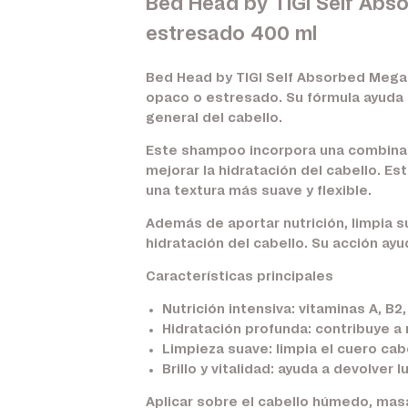
Bed Head by TIGI Self Abs
estresado 400 ml
Bed Head by TIGI Self Absorbed Mega N
opaco o estresado. Su fórmula ayuda a 
general del cabello.
Este shampoo incorpora una combinación
mejorar la hidratación del cabello. Es
una textura más suave y flexible.
Además de aportar nutrición, limpia s
hidratación del cabello. Su acción ayu
Características principales
Nutrición intensiva:
vitaminas A, B2, 
Hidratación profunda:
contribuye a m
Limpieza suave:
limpia el cuero cabe
Brillo y vitalidad:
ayuda a devolver lu
Aplicar sobre el cabello húmedo, ma