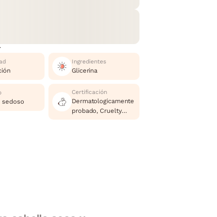
r
ad
Ingredientes
ción
Glicerina
Certificación
o
Dermatologicamente
y sedoso
probado, Cruelty
Free