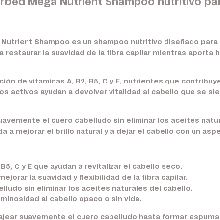
orbed Mega Nutrient Shampoo nutritivo par
utrient Shampoo es un shampoo nutritivo diseñado para lim
restaurar la suavidad de la fibra capilar mientras aporta h
 de vitaminas A, B2, B5, C y E, nutrientes que contribuyen 
tos activos ayudan a devolver vitalidad al cabello que se si
uavemente el cuero cabelludo sin eliminar los aceites nat
da a mejorar el brillo natural y a dejar el cabello con un a
B5, C y E que ayudan a revitalizar el cabello seco.
ejorar la suavidad y flexibilidad de la fibra capilar.
lludo sin eliminar los aceites naturales del cabello.
minosidad al cabello opaco o sin vida.
sajear suavemente el cuero cabelludo hasta formar espuma