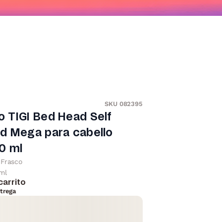
SKU 082395
 TIGI Bed Head Self
d Mega para cabello
0 ml
Frasco
ml
carrito
trega