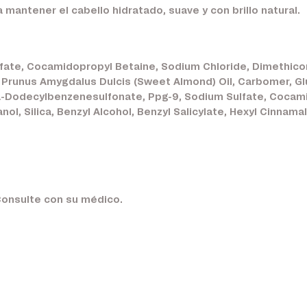
 mantener el cabello hidratado, suave y con brillo natural.
fate, Cocamidopropyl Betaine, Sodium Chloride, Dimethico
, Prunus Amygdalus Dulcis (Sweet Almond) Oil, Carbomer, Gl
a-Dodecylbenzenesulfonate, Ppg-9, Sodium Sulfate, Cocami
, Silica, Benzyl Alcohol, Benzyl Salicylate, Hexyl Cinnamal,
Consulte con su médico.