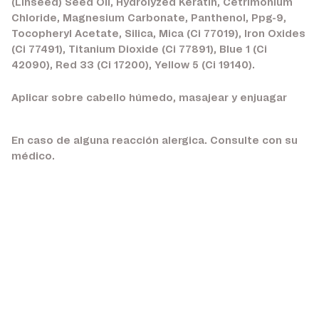
(Linseed) Seed Oil, Hydrolyzed Keratin, Cetrimonium
Chloride, Magnesium Carbonate, Panthenol, Ppg-9,
Tocopheryl Acetate, Silica, Mica (Ci 77019), Iron Oxides
(Ci 77491), Titanium Dioxide (Ci 77891), Blue 1 (Ci
42090), Red 33 (Ci 17200), Yellow 5 (Ci 19140).
Aplicar sobre cabello húmedo, masajear y enjuagar
En caso de alguna reacción alergica. Consulte con su
médico.