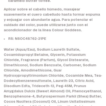
caramelo butter toffee.
Aplicar sobre el cabello húmedo, masajear
suavemente el cuero cabelludo hasta formar espuma
y enjuagar con abundante agua. Para potenciar el
cuidado del color, puede utilizarse junto con el
acondicionador de la línea Colour Goddess.
RS: NSOC48762-21PE
Water (Aqua/Eau), Sodium Laureth Sulfate,
Cocamidopropyl Betaine, Glycerin, Potassium
Chloride, Fragrance (Parfum), Glycol Distearate,
Dimethiconol, Sodium Benzoate, Carbomer, Sodium
Chloride, Amodimethicone, Guar
Hydroxypropyltrimonium Chloride, Cocamide Mea, Tea-
Dodecylbenzenesulfonate, Laureth-23, Citric Acid,
Disodium Edta, Trideceth-12, Peg-45M, Prunus
Amygdalus Dulcis (Sweet Almond) Oil, Phenoxyethanol,
Benzophenone-4, Butyrospermum Parkii (Shea) Butter,
Cocos Nucifera (Coconut) Oil, Linum Usitatissimum