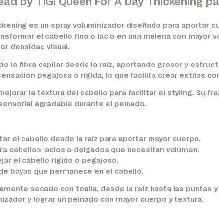
ad by TIGI Queen For A Day Thickening par
ckening es un spray voluminizador diseñado para aportar cu
ransformar el cabello fino o lacio en una melena con mayor
or densidad visual.
 la fibra capilar desde la raíz, aportando grosor y estructu
sensación pegajosa o rígida, lo que facilita crear estilos c
orar la textura del cabello para facilitar el styling. Su fr
sensorial agradable durante el peinado.
ar el cabello desde la raíz para aportar mayor cuerpo.
a cabellos lacios o delgados que necesitan volumen.
jar el cabello rígido o pegajoso.
e bayas que permanece en el cabello.
iamente secado con toalla, desde la raíz hasta las puntas 
nizador y lograr un peinado con mayor cuerpo y textura.