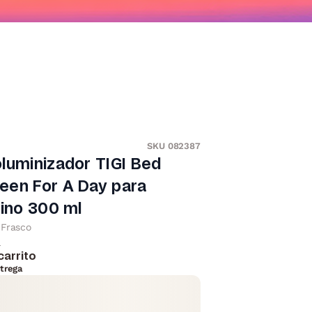
SKU 082387
luminizador TIGI Bed
een For A Day para
fino 300 ml
Frasco
l
carrito
trega