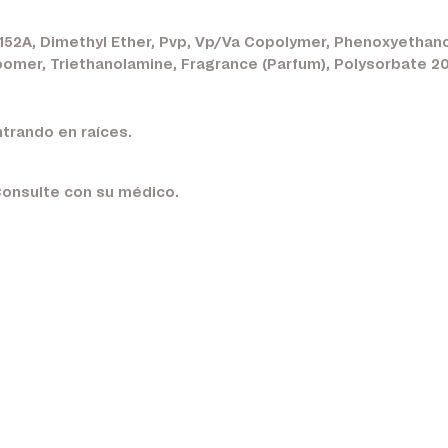
152A, Dimethyl Ether, Pvp, Vp/Va Copolymer, Phenoxyethanol
rbomer, Triethanolamine, Fragrance (Parfum), Polysorbate 2
trando en raíces.
Consulte con su médico.