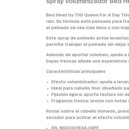
Spray voluminizador Bed He
Bed Head by TIGI Queen For A Day Thi
raíz. Su fórmula está pensada para t
el peinado se vea más lleno y con may
Este spray de peinado actúa levantando
permite trabajar el peinado sin dejar 
Además de aportar volumen, ayuda a mej
bayas frescas añade una experiencia 
Características principales
Efecto voluminizador:
ayuda a levant
Ideal para cabello fino:
diseñado par
Fijación ligera:
aporta textura sin de
Fragancia fresca:
aroma con notas d
Rociar sobre el cabello húmedo, prev
secador para activar el efecto volumi
RS: NSOC62934-24PE