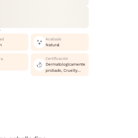
r
ad
Acabado
n
Natural
Certificación
ra
Dermatologicamente
probado, Cruelty
Free