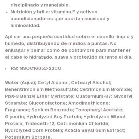
disciplinado y manejable.
Nutrición y brillo:
vitamina E y activos
acondicionadores que aportan suavidad y
luminosidad.
Aplicar una pequeña cantidad sobre el cabello limpio y
húmedo, distribuyendo de medios a puntas. No
enjuagar y peinar como de costumbre para mantener
el cabello hidratado, suave y protegido durante el día.
RS: NSOC16052-22CO
Water (Aqua); Cetyl Alcohol; Cetearyl Alcohol;
Behentrimonium Methosulfate; Cetrimonium Bromide;
Ppg-3 Benzyl Ether Myristate; Quaternium-87; Glyceryl
Stearate; Gluconolactone; Amodimethicone;
Fragrance; Sodium Benzoate; Tocopheryl Acetate;
Glycerin; Hydrolyzed Soy Protein; Hydrolyzed Wheat
Protein; Trideceth-12; Cetrimonium Chloride;
Hydrolyzed Corn Protein; Acacia Seyal Gum Extract;
Potassium Sorbate.