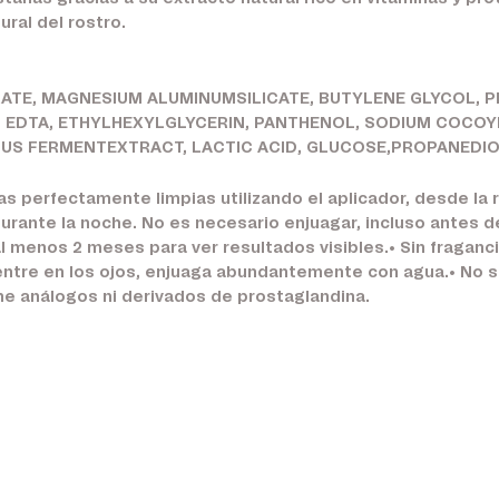
ural del rostro.
TRATE, MAGNESIUM ALUMINUMSILICATE, BUTYLENE GLYCOL,
M EDTA, ETHYLHEXYLGLYCERIN, PANTHENOL, SODIUM COCO
CUS FERMENTEXTRACT, LACTIC ACID, GLUCOSE,PROPANEDIO
s perfectamente limpias utilizando el aplicador, desde la r
 durante la noche. No es necesario enjuagar, incluso antes 
l menos 2 meses para ver resultados visibles.• Sin fragancia
 entre en los ojos, enjuaga abundantemente con agua.• No
e análogos ni derivados de prostaglandina.