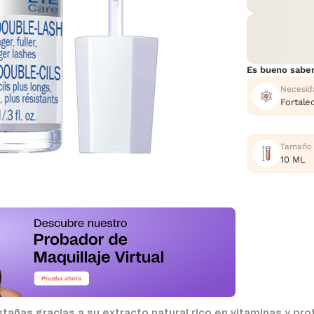
Es bueno sabe
Necesid
Fortale
Tamaño
10 ML
stañas gracias a su extracto natural rico en vitaminas y pr