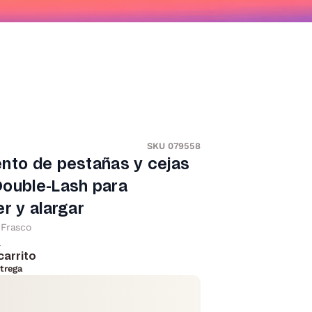
SKU 079558
nto de pestañas y cejas
Double-Lash para
er y alargar
Frasco
l
carrito
trega