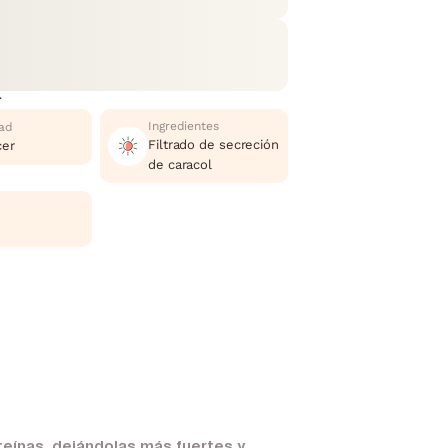
r
Ingredientes
ad
Filtrado de secreción
cer
de caracol
oteínas, dejándolas más fuertes y