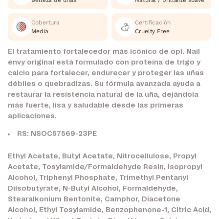
Belleza de uñas
Natural / brillante suave
Cobertura
Certificación
Media
Cruelty Free
El tratamiento fortalecedor más icónico de opi. Nail
envy original está formulado con proteína de trigo y
calcio para fortalecer, endurecer y proteger las uñas
débiles o quebradizas. Su fórmula avanzada ayuda a
restaurar la resistencia natural de la uña, dejándola
más fuerte, lisa y saludable desde las primeras
aplicaciones.
RS: NSOC57569-23PE
Ethyl Acetate, Butyl Acetate, Nitrocellulose, Propyl
Acetate, Tosylamide/Formaldehyde Resin, Isopropyl
Alcohol, Triphenyl Phosphate, Trimethyl Pentanyl
Diisobutyrate, N-Butyl Alcohol, Formaldehyde,
Stearalkonium Bentonite, Camphor, Diacetone
Alcohol, Ethyl Tosylamide, Benzophenone-1, Citric Acid,