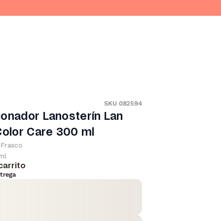
SKU 082594
onador Lanosterín Lan
Color Care 300 ml
Frasco
ml
carrito
trega