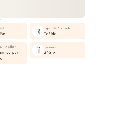
r
ad
Tipo de Cabello
ión
Teñido
a Capilar
Tamaño
ímico por
300 ML
ión