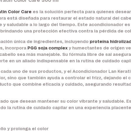
ratin Color Care 300 ml
atin Color Care
es la solución perfecta para quienes desean m
ra está diseñada para restaurar el estado natural del cabel
y saludable a lo largo del tiempo. Este acondicionador es 
brindando una protección efectiva contra la pérdida de col
ación única de ingredientes, incluyendo
proteína hidroliza
ás, incorpora
PGG soja complex
y humectantes de origen ve
cabello sea más manejable. Su fórmula libre de sal asegura 
erte en un aliado indispensable en la rutina de cuidado capil
n cada uno de sus productos, y el Acondicionador Lan Kerati
, sino que también ayuda a controlar el frizz, dejando el cab
ucto que combine eficacia y cuidado, asegurando resultad
urado que desean mantener su color vibrante y saludable. 
do la rutina de cuidado capilar en una experiencia placente
llo y prolonga el color