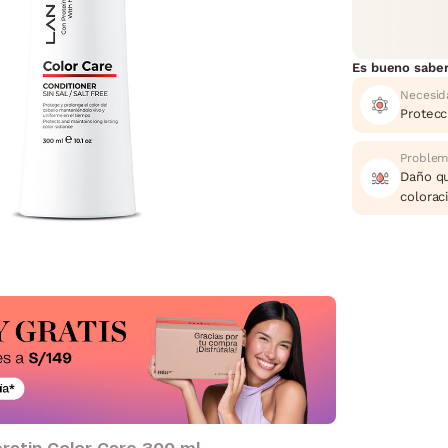
Es bueno sabe
Necesid
Protecc
Problem
Daño qu
colorac