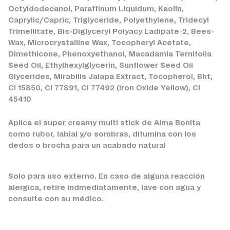
Octyldodecanol, Paraffinum Liquidum, Kaolin,
Caprylic/Capric, Triglyceride, Polyethylene, Tridecyl
Trimellitate, Bis-Diglyceryl Polyacy Ladipate-2, Bees-
Wax, Microcrystalline Wax, Tocopheryl Acetate,
Dimethicone, Phenoxyethanol, Macadamia Ternifolia
Seed Oil, Ethylhexylglycerin, Sunflower Seed Oil
Glycerides, Mirabilis Jalapa Extract, Tocopherol, Bht,
Ci 15850, Ci 77891, Ci 77492 (Iron Oxide Yellow), Cl
45410
Aplica el super creamy multi stick de Alma Bonita
como rubor, labial y/o sombras, difumina con los
dedos o brocha para un acabado natural
Solo para uso externo. En caso de alguna reacción
alergica, retire indmediatamente, lave con agua y
consulte con su médico.