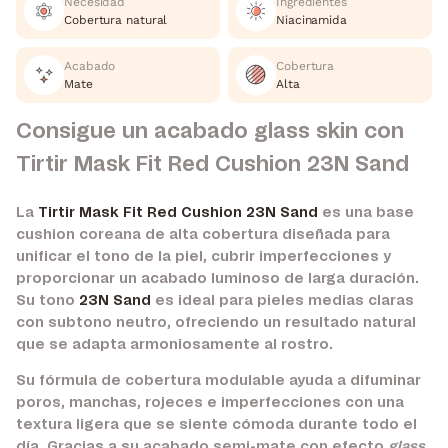
Necesidad
Ingredientes
Cobertura natural
Niacinamida
Acabado
Cobertura
Mate
Alta
Consigue un acabado glass skin con
Tirtir Mask Fit Red Cushion 23N Sand
La
Tirtir Mask Fit Red Cushion 23N Sand
es una base
cushion coreana de alta cobertura diseñada para
unificar el tono de la piel, cubrir imperfecciones y
proporcionar un acabado luminoso de larga duración.
Su tono
23N Sand
es ideal para pieles medias claras
con subtono neutro, ofreciendo un resultado natural
que se adapta armoniosamente al rostro.
Su fórmula de cobertura modulable ayuda a difuminar
poros, manchas, rojeces e imperfecciones con una
textura ligera que se siente cómoda durante todo el
día. Gracias a su acabado semi-mate con efecto
glass