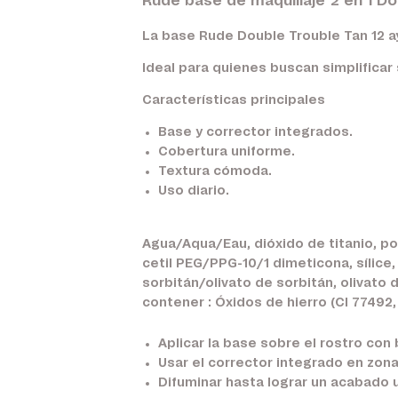
Rude base de maquillaje 2 en 1 D
La base Rude Double Trouble Tan 12 ay
Ideal para quienes buscan simplificar 
Características principales
Base y corrector integrados.
Cobertura uniforme.
Textura cómoda.
Uso diario.
Agua/Aqua/Eau, dióxido de titanio, pol
cetil PEG/PPG-10/1 dimeticona, sílice,
sorbitán/olivato de sorbitán, olivato 
contener : Óxidos de hierro (CI 77492, 
Aplicar la base sobre el rostro con
Usar el corrector integrado en zon
Difuminar hasta lograr un acabado 