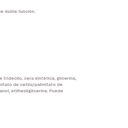
de doble función.
ridecilo, cera sintética, glicerina,
lmitato de cetilo/palmitato de
nol, etilhexilglicerina. Puede