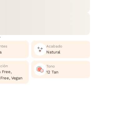
r
ntes
Acabado
a
Natural
ación
Tono
 Free,
12 Tan
 Free, Vegan