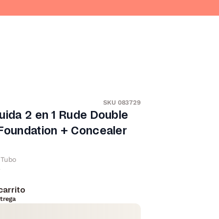
SKU 083729
uida 2 en 1 Rude Double
Foundation + Concealer
Tubo
r
carrito
trega