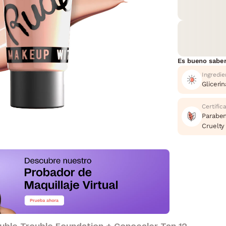
Es bueno sabe
Ingredie
Glicerin
Certific
Paraben
Cruelty