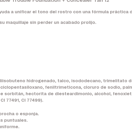
ouble Trouble Foundation + Concealer Tan 12
uda a unificar el tono del rostro con una fórmula práctica 
su maquillaje sin perder un acabado prolijo.
iisobuteno hidrogenado, talco, isododecano, trimelitato de t
 ciclopentasiloxano, feniltrimeticona, cloruro de sodio, pa
de sorbitán, hectorita de diesteardimonio, alcohol, fenoxieta
CI 77491, CI 77499).
 brocha o esponja.
as puntuales.
uniforme.