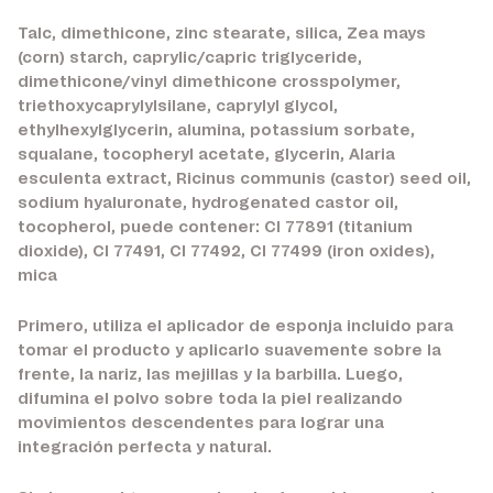
Talc, dimethicone, zinc stearate, silica, Zea mays
(corn) starch, caprylic/capric triglyceride,
dimethicone/vinyl dimethicone crosspolymer,
triethoxycaprylylsilane, caprylyl glycol,
ethylhexylglycerin, alumina, potassium sorbate,
squalane, tocopheryl acetate, glycerin, Alaria
esculenta extract, Ricinus communis (castor) seed oil,
sodium hyaluronate, hydrogenated castor oil,
tocopherol, puede contener: CI 77891 (titanium
dioxide), CI 77491, CI 77492, CI 77499 (iron oxides),
mica
Primero, utiliza el aplicador de esponja incluido para
tomar el producto y aplicarlo suavemente sobre la
frente, la nariz, las mejillas y la barbilla. Luego,
difumina el polvo sobre toda la piel realizando
movimientos descendentes para lograr una
integración perfecta y natural.