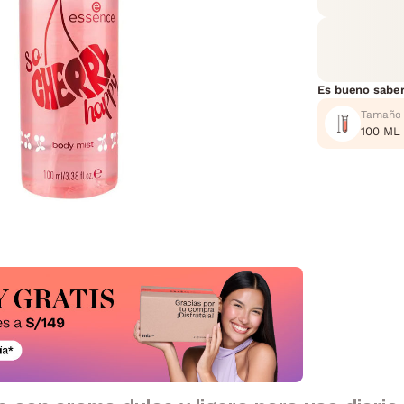
Es bueno sabe
Tamaño
100 ML