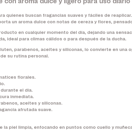
 con aroma dulce y ligero para uso diari
ra quienes buscan fragancias suaves y fáciles de reaplica
porta un aroma dulce con notas de cereza y flores, pensado
producto en cualquier momento del día, dejando una sensació
a, ideal para climas cálidos o para después de la ducha.
luten, parabenos, aceites y siliconas, lo convierte en una 
de su rutina personal.
atices florales.
io.
 durante el día.
cura inmediata.
rabenos, aceites y siliconas.
agancia afrutada suave.
e la piel limpia, enfocando en puntos como cuello y muñec