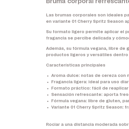
Bruma corporal refrescante
Las brumas corporales son ideales pa
en variante 01 Cherry Spritz Season a
Su formato ligero permite aplicar el 
fragancia se percibe delicada y cómod
Además, su fórmula vegana, libre de g
productos ligeros y versátiles dentro 
Características principales
Aroma dulce:
notas de cereza con m
Fragancia ligera:
ideal para uso diar
Formato práctico:
fácil de reaplicar
Sensación refrescante:
aporta fres
Fórmula vegana:
libre de gluten, pa
Variante 01 Cherry Spritz Season:
fr
Rociar a una distancia moderada sobr