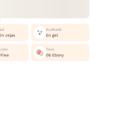
r
ad
Acabado
ión cejas
En gel
ación
Tono
 Free
06 Ebony