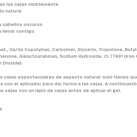
nan las cejas visiblemente
o natural
a cabellos oscuros
a llevar contigo
at., Vp/Va Copolymer, Carbomer, Glycerin, Tropolone, Butyle
henone, Galactoarabinan, Sodium Hydroxide, Ci 77491 (Iron Ox
m Dioxide).
as cejas espectaculares de aspecto natural: solo tienes qu
 con el aplicador para dar forma a las cejas. A continuación
s cejas con un lápiz de cejas antes de aplicar el gel.
s