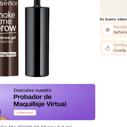
Es bueno sabe
Necesid
Definic
Certific
Cruelty