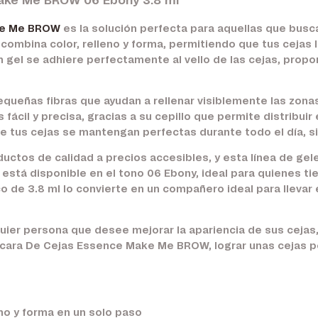
ake Me BROW 06 Ebony 3.8 ml
ake Me BROW
es la solución perfecta para aquellas que bus
 combina color, relleno y forma, permitiendo que tus cejas 
en gel se adhiere perfectamente al vello de las cejas, prop
equeñas fibras que ayudan a rellenar visiblemente las zon
 fácil y precisa, gracias a su cepillo que permite distribui
e tus cejas se mantengan perfectas durante todo el día, s
ctos de calidad a precios accesibles, y esta línea de gele
tá disponible en el tono 06 Ebony, ideal para quienes ti
 de 3.8 ml lo convierte en un compañero ideal para llevar 
ier persona que desee mejorar la apariencia de sus cejas, 
scara De Cejas Essence Make Me BROW, lograr unas cejas p
no y forma en un solo paso