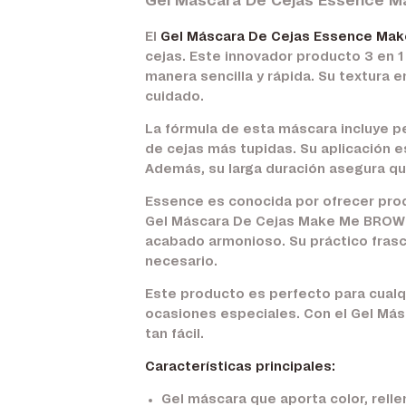
Gel Máscara De Cejas Essence M
El
Gel Máscara De Cejas Essence M
cejas. Este innovador producto 3 en 1
manera sencilla y rápida. Su textura 
cuidado.
La fórmula de esta máscara incluye p
de cejas más tupidas. Su aplicación es
Además, su larga duración asegura qu
Essence es conocida por ofrecer produ
Gel Máscara De Cejas Make Me BROW es
acabado armonioso. Su práctico frasco
necesario.
Este producto es perfecto para cualqu
ocasiones especiales. Con el Gel Má
tan fácil.
Características principales:
Gel máscara que aporta color, relle