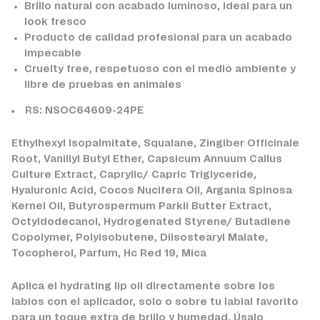
Brillo natural con acabado luminoso, ideal para un
look fresco
Producto de calidad profesional para un acabado
impecable
Cruelty free, respetuoso con el medio ambiente y
libre de pruebas en animales
RS: NSOC64609-24PE
Ethylhexyl Isopalmitate, Squalane, Zingiber Officinale
Root, Vanillyl Butyl Ether, Capsicum Annuum Callus
Culture Extract, Caprylic/ Capric Triglyceride,
Hyaluronic Acid, Cocos Nucifera Oil, Argania Spinosa
Kernel Oil, Butyrospermum Parkii Butter Extract,
Octyldodecanol, Hydrogenated Styrene/ Butadiene
Copolymer, Polyisobutene, Diisostearyl Malate,
Tocopherol, Parfum, Hc Red 19, Mica
Aplica el hydrating lip oil directamente sobre los
labios con el aplicador, solo o sobre tu labial favorito
para un toque extra de brillo y humedad. Úsalo