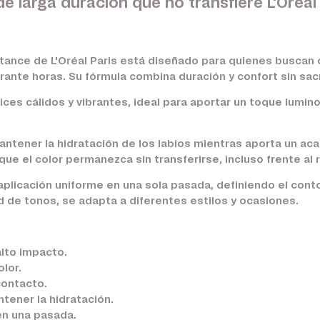
 de larga duración que no transfiere L'Oréal
sistance de L'Oréal Paris está diseñado para quienes buscan 
rante horas. Su fórmula combina duración y confort sin sacr
ces cálidos y vibrantes, ideal para aportar un toque lumi
ntener la hidratación de los labios mientras aporta un acab
que el color permanezca sin transferirse, incluso frente al 
 aplicación uniforme en una sola pasada, definiendo el cont
d de tonos, se adapta a diferentes estilos y ocasiones.
lto impacto.
lor.
contacto.
tener la hidratación.
en una pasada.