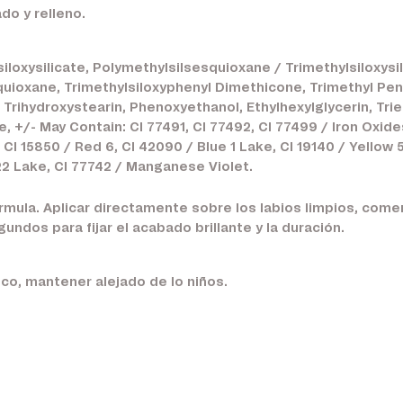
ado y relleno.
loxysilicate, Polymethylsilsesquioxane / Trimethylsiloxysi
squioxane, Trimethylsiloxyphenyl Dimethicone, Trimethyl Pen
rihydroxystearin, Phenoxyethanol, Ethylhexylglycerin, Triet
, +/- May Contain: CI 77491, CI 77492, CI 77499 / Iron Oxides
CI 15850 / Red 6, CI 42090 / Blue 1 Lake, CI 19140 / Yellow 5
22 Lake, CI 77742 / Manganese Violet.
fórmula. Aplicar directamente sobre los labios limpios, com
undos para fijar el acabado brillante y la duración.
co, mantener alejado de lo niños.