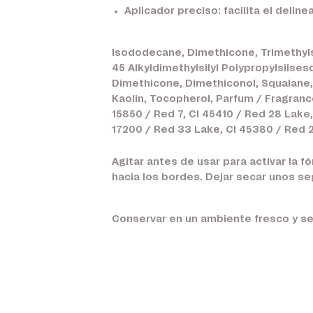
Aplicador preciso:
facilita el deline
Isododecane, Dimethicone, Trimethylsi
45 Alkyldimethylsilyl Polypropylsilse
Dimethicone, Dimethiconol, Squalane, T
Kaolin, Tocopherol, Parfum / Fragrance
15850 / Red 7, CI 45410 / Red 28 Lake, 
17200 / Red 33 Lake, CI 45380 / Red 
Agitar antes de usar para activar la 
hacia los bordes. Dejar secar unos seg
Conservar en un ambiente fresco y se