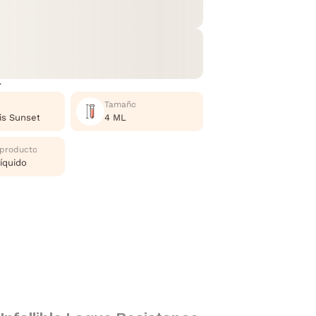
r
Tamaño
is Sunset
4 ML
 producto
Líquido