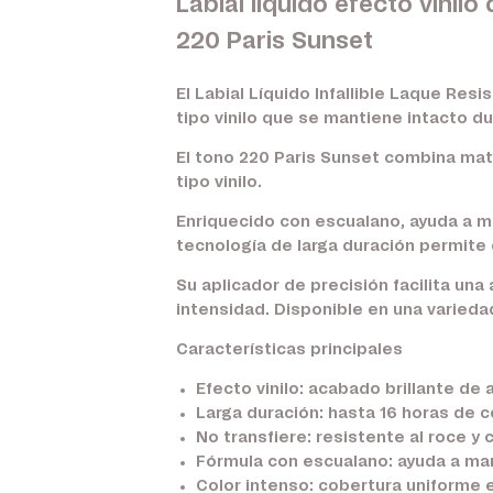
Labial líquido efecto vinilo
220 Paris Sunset
El Labial Líquido Infallible Laque Re
tipo vinilo que se mantiene intacto du
El tono 220 Paris Sunset combina mati
tipo vinilo.
Enriquecido con escualano, ayuda a ma
tecnología de larga duración permite 
Su aplicador de precisión facilita una
intensidad. Disponible en una varieda
Características principales
Efecto vinilo:
acabado brillante de a
Larga duración:
hasta 16 horas de co
No transfiere:
resistente al roce y 
Fórmula con escualano:
ayuda a man
Color intenso:
cobertura uniforme 