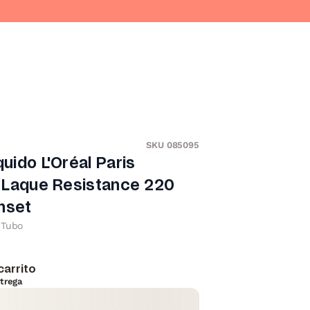
SKU 085095
quido L'Oréal Paris
le Laque Resistance 220
nset
Tubo
carrito
trega