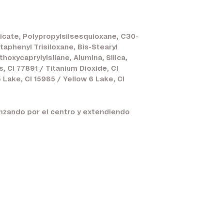
licate, Polypropylsilsesquioxane, C30-
taphenyl Trisiloxane, Bis-Stearyl
hoxycaprylylsilane, Alumina, Silica,
, CI 77891 / Titanium Dioxide, CI
 Lake, CI 15985 / Yellow 6 Lake, CI
enzando por el centro y extendiendo