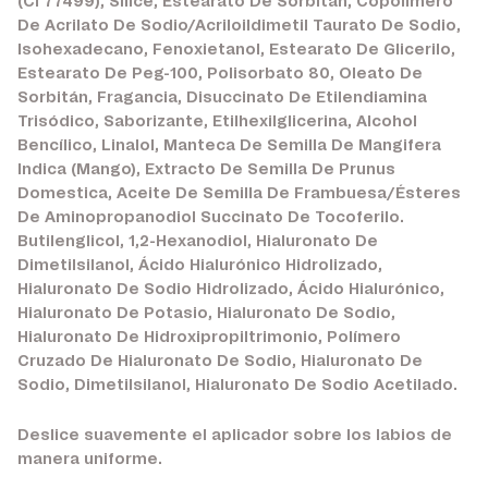
(Ci 77499), Sílice, Estearato De Sorbitán, Copolímero
De Acrilato De Sodio/Acriloildimetil Taurato De Sodio,
Isohexadecano, Fenoxietanol, Estearato De Glicerilo,
Estearato De Peg-100, Polisorbato 80, Oleato De
Sorbitán, Fragancia, Disuccinato De Etilendiamina
Trisódico, Saborizante, Etilhexilglicerina, Alcohol
Bencílico, Linalol, Manteca De Semilla De Mangifera
Indica (Mango), Extracto De Semilla De Prunus
Domestica, Aceite De Semilla De Frambuesa/Ésteres
De Aminopropanodiol Succinato De Tocoferilo.
Butilenglicol, 1,2-Hexanodiol, Hialuronato De
Dimetilsilanol, Ácido Hialurónico Hidrolizado,
Hialuronato De Sodio Hidrolizado, Ácido Hialurónico,
Hialuronato De Potasio, Hialuronato De Sodio,
Hialuronato De Hidroxipropiltrimonio, Polímero
Cruzado De Hialuronato De Sodio, Hialuronato De
Sodio, Dimetilsilanol, Hialuronato De Sodio Acetilado.
Deslice suavemente el aplicador sobre los labios de
manera uniforme.