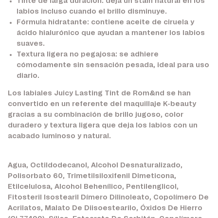
Tinte de larga duración:
deja un stain natural en los
labios incluso cuando el brillo disminuye.
Fórmula hidratante:
contiene aceite de ciruela y
ácido hialurónico que ayudan a mantener los labios
suaves.
Textura ligera no pegajosa:
se adhiere
cómodamente sin sensación pesada, ideal para uso
diario.
Los labiales Juicy Lasting Tint de Rom&nd se han
convertido en un referente del maquillaje K-beauty
gracias a su combinación de brillo jugoso, color
duradero y textura ligera que deja los labios con un
acabado luminoso y natural.
Agua, Octildodecanol, Alcohol Desnaturalizado,
Polisorbato 60, Trimetilsiloxifenil Dimeticona,
Etilcelulosa, Alcohol Behenílico, Pentilenglicol,
Fitosteril Isostearil Dímero Dilinoleato, Copolímero De
Acrilatos, Malato De Diisoestearilo, Óxidos De Hierro