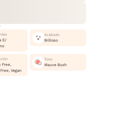
r
ntes
Acabado
a E/
Brilloso
ano
ación
Tono
 Free,
Mauve Bush
 Free, Vegan