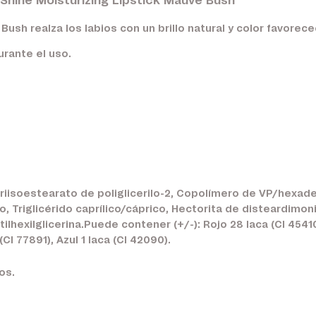
o Shine Moisturizing Lipstick Mauve Bush
Bush realza los labios con un brillo natural y color favorece
rante el uso.
Triisoestearato de poliglicerilo-2, Copolímero de VP/hexade
ilo, Triglicérido caprílico/cáprico, Hectorita de disteardim
ilhexilglicerina.Puede contener (+/-): Rojo 28 laca (CI 45410
CI 77891), Azul 1 laca (CI 42090).
os.