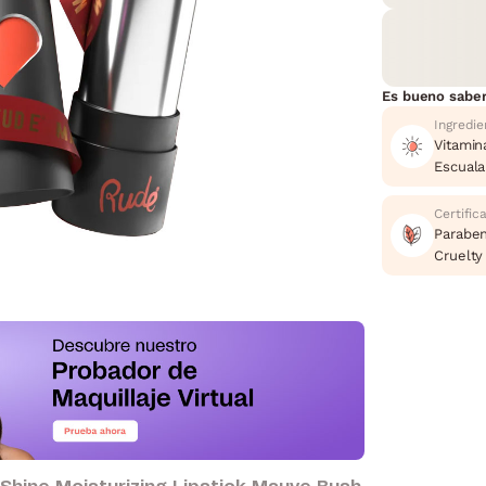
Es bueno sabe
Ingredie
Vitamin
Escual
Certific
Paraben
Cruelty