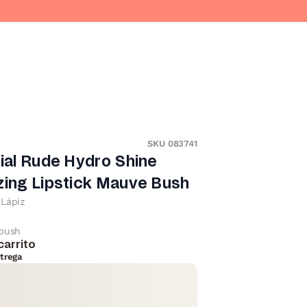
SKU 083741
bial Rude Hydro Shine
zing Lipstick Mauve Bush
Lápiz
bush
carrito
trega