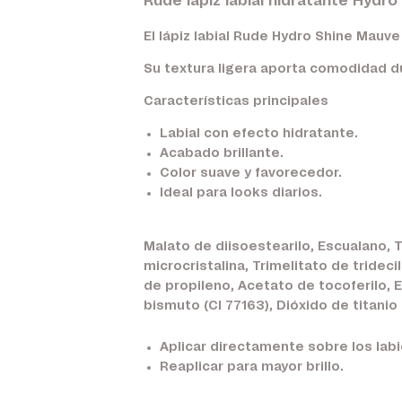
Rude lápiz labial hidratante Hydr
El lápiz labial Rude Hydro Shine Mauve 
Su textura ligera aporta comodidad du
Características principales
Labial con efecto hidratante.
Acabado brillante.
Color suave y favorecedor.
Ideal para looks diarios.
Malato de diisoestearilo, Escualano, 
microcristalina, Trimelitato de tridec
de propileno, Acetato de tocoferilo, Et
bismuto (CI 77163), Dióxido de titanio (
Aplicar directamente sobre los labi
Reaplicar para mayor brillo.