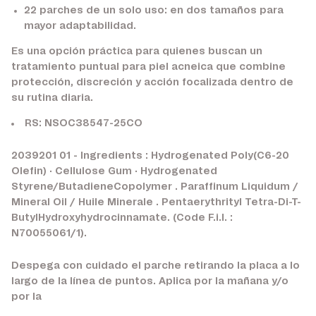
22 parches de un solo uso:
en dos tamaños para
mayor adaptabilidad.
Es una opción práctica para quienes buscan un
tratamiento puntual para piel acneica que combine
protección, discreción y acción focalizada dentro de
su rutina diaria.
RS: NSOC38547-25CO
2039201 01 - Ingredients : Hydrogenated Poly(C6-20
Olefin) · Cellulose Gum · Hydrogenated
Styrene/ButadieneCopolymer . Paraffinum Liquidum /
Mineral Oil / Huile Minerale . Pentaerythrityl Tetra-Di-T-
ButylHydroxyhydrocinnamate. (Code F.i.l. :
N70055061/1).
Despega con cuidado el parche retirando la placa a lo
largo de la línea de puntos. Aplica por la mañana y/o
por la