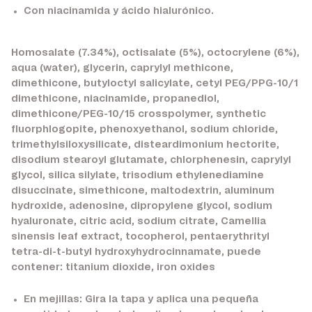
Con niacinamida y ácido hialurónico.
Homosalate (7.34%), octisalate (5%), octocrylene (6%),
aqua (water), glycerin, caprylyl methicone,
dimethicone, butyloctyl salicylate, cetyl PEG/PPG-10/1
dimethicone, niacinamide, propanediol,
dimethicone/PEG-10/15 crosspolymer, synthetic
fluorphlogopite, phenoxyethanol, sodium chloride,
trimethylsiloxysilicate, disteardimonium hectorite,
disodium stearoyl glutamate, chlorphenesin, caprylyl
glycol, silica silylate, trisodium ethylenediamine
disuccinate, simethicone, maltodextrin, aluminum
hydroxide, adenosine, dipropylene glycol, sodium
hyaluronate, citric acid, sodium citrate, Camellia
sinensis leaf extract, tocopherol, pentaerythrityl
tetra-di-t-butyl hydroxyhydrocinnamate, puede
contener: titanium dioxide, iron oxides
En mejillas:
Gira la tapa y aplica una pequeña