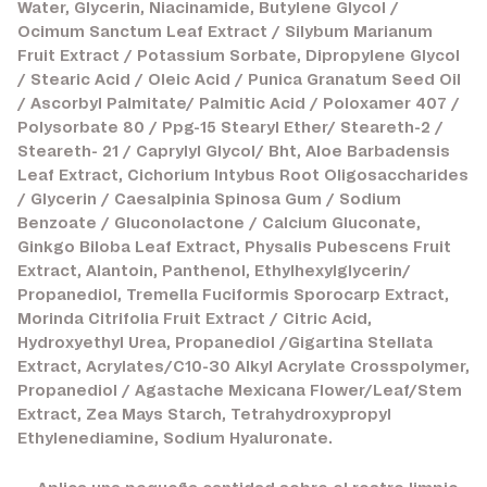
Water, Glycerin, Niacinamide, Butylene Glycol /
Ocimum Sanctum Leaf Extract / Silybum Marianum
Fruit Extract / Potassium Sorbate, Dipropylene Glycol
/ Stearic Acid / Oleic Acid / Punica Granatum Seed Oil
/ Ascorbyl Palmitate/ Palmitic Acid / Poloxamer 407 /
Polysorbate 80 / Ppg-15 Stearyl Ether/ Steareth-2 /
Steareth- 21 / Caprylyl Glycol/ Bht, Aloe Barbadensis
Leaf Extract, Cichorium Intybus Root Oligosaccharides
/ Glycerin / Caesalpinia Spinosa Gum / Sodium
Benzoate / Gluconolactone / Calcium Gluconate,
Ginkgo Biloba Leaf Extract, Physalis Pubescens Fruit
Extract, Alantoin, Panthenol, Ethylhexylglycerin/
Propanediol, Tremella Fuciformis Sporocarp Extract,
Morinda Citrifolia Fruit Extract / Citric Acid,
Hydroxyethyl Urea, Propanediol /Gigartina Stellata
Extract, Acrylates/C10-30 Alkyl Acrylate Crosspolymer,
Propanediol / Agastache Mexicana Flower/Leaf/Stem
Extract, Zea Mays Starch, Tetrahydroxypropyl
Ethylenediamine, Sodium Hyaluronate.