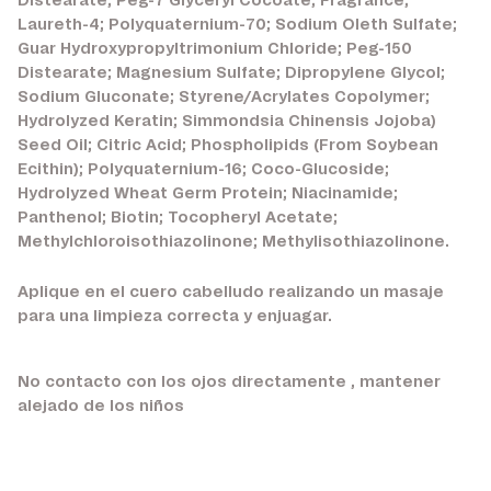
Distearate; Peg-7 Glyceryl Cocoate; Fragrance;
Laureth-4; Polyquaternium-70; Sodium Oleth Sulfate;
Guar Hydroxypropyltrimonium Chloride; Peg-150
Distearate; Magnesium Sulfate; Dipropylene Glycol;
Sodium Gluconate; Styrene/Acrylates Copolymer;
Hydrolyzed Keratin; Simmondsia Chinensis Jojoba)
Seed Oil; Citric Acid; Phospholipids (From Soybean
Ecithin); Polyquaternium-16; Coco-Glucoside;
Hydrolyzed Wheat Germ Protein; Niacinamide;
Panthenol; Biotin; Tocopheryl Acetate;
Methylchloroisothiazolinone; Methylisothiazolinone.
Aplique en el cuero cabelludo realizando un masaje
para una limpieza correcta y enjuagar.
No contacto con los ojos directamente , mantener
alejado de los niños