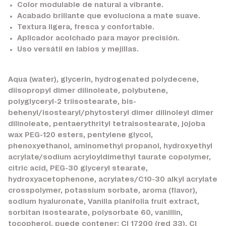
Color modulable de natural a vibrante.
Acabado brillante que evoluciona a mate suave.
Textura ligera, fresca y confortable.
Aplicador acolchado para mayor precisión.
Uso versátil en labios y mejillas.
Aqua (water), glycerin, hydrogenated polydecene,
diisopropyl dimer dilinoleate, polybutene,
polyglyceryl-2 triisostearate, bis-
behenyl/isostearyl/phytosteryl dimer dilinoleyl dimer
dilinoleate, pentaerythrityl tetraisostearate, jojoba
wax PEG-120 esters, pentylene glycol,
phenoxyethanol, aminomethyl propanol, hydroxyethyl
acrylate/sodium acryloyldimethyl taurate copolymer,
citric acid, PEG-30 glyceryl stearate,
hydroxyacetophenone, acrylates/C10-30 alkyl acrylate
crosspolymer, potassium sorbate, aroma (flavor),
sodium hyaluronate, Vanilla planifolia fruit extract,
sorbitan isostearate, polysorbate 60, vanillin,
tocopherol, puede contener: CI 17200 (red 33), CI