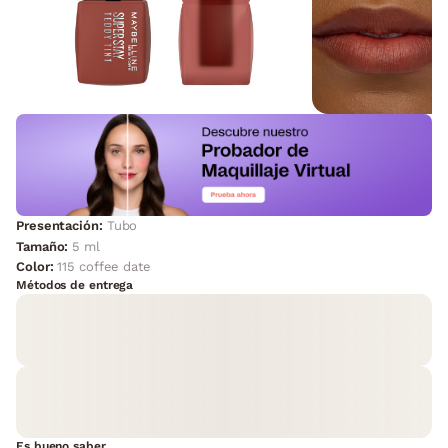
Presentación:
Tubo
Tamaño:
5 ml
Color:
115 coffee date
Métodos de entrega
Es bueno saber