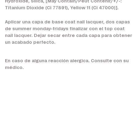
Hydroxide, Silica, [May Contain/Peut Contenir/+/-:
Titanium Dioxide (Ci 77891), Yellow 11 (Ci 47000)].
Aplicar una capa de base coat nail lacquer, dos capas
de summer monday-fridays finalizar con el top coat
nail lacquer. Dejar secar entre cada capa para obtener
un acabado perfecto.
En caso de alguna reacción alergica. Consulte con su
médico.