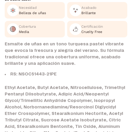
Necesidad
Acabado
Belleza de uñas
Brillante
Cobertura
Certificación
Media
Cruelty Free
Esmalte de uñas en un tono turquesa pastel vibrante
que evoca la frescura y alegría del verano. Su fórmula
tradicional ofrece una cobertura uniforme, acabado
brillante y una aplicación suave.
RS: NSOC51443-21PE
Ethyl Acetate, Butyl Acetate, Nitrocellulose, Trimethyl
Pentanyl Diisobutyrate, Adipic Acid/Neopentyl
Glycol/Trimellitic Anhydride Copolymer, Isopropyl
Alcohol, Norbornanediamine/Resorcinol Diglycidyl
Ether Crosspolymer, Stearalkonium Hectorite, Acetyl
Tributyl Citrate, Sucrose Acetate Isobutyrate, Citric
Acid, Stearalkonium Bentonite, Tin Oxide, Aluminum