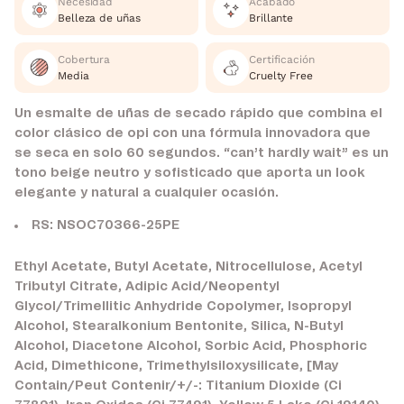
Necesidad
Acabado
Belleza de uñas
Brillante
Cobertura
Certificación
Media
Cruelty Free
Un esmalte de uñas de secado rápido que combina el
color clásico de opi con una fórmula innovadora que
se seca en solo 60 segundos. “can’t hardly wait” es un
tono beige neutro y sofisticado que aporta un look
elegante y natural a cualquier ocasión.
RS: NSOC70366-25PE
Ethyl Acetate, Butyl Acetate, Nitrocellulose, Acetyl
Tributyl Citrate, Adipic Acid/Neopentyl
Glycol/Trimellitic Anhydride Copolymer, Isopropyl
Alcohol, Stearalkonium Bentonite, Silica, N-Butyl
Alcohol, Diacetone Alcohol, Sorbic Acid, Phosphoric
Acid, Dimethicone, Trimethylsiloxysilicate, [May
Contain/Peut Contenir/+/-: Titanium Dioxide (Ci