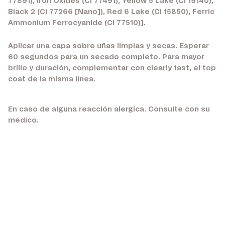
77891), Iron Oxides (Ci 77491), Yellow 5 Lake (Ci 19140),
Black 2 (Ci 77266 [Nano]), Red 6 Lake (Ci 15850), Ferric
Ammonium Ferrocyanide (Ci 77510)].
Aplicar una capa sobre uñas limpias y secas. Esperar
60 segundos para un secado completo. Para mayor
brillo y duración, complementar con clearly fast, el top
coat de la misma línea.
En caso de alguna reacción alergica. Consulte con su
médico.