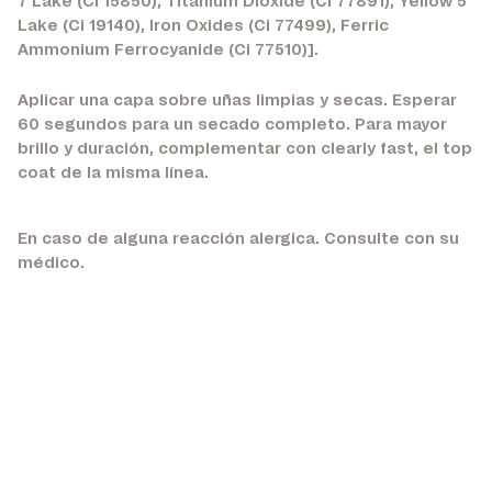
7 Lake (Ci 15850), Titanium Dioxide (Ci 77891), Yellow 5
Lake (Ci 19140), Iron Oxides (Ci 77499), Ferric
Ammonium Ferrocyanide (Ci 77510)].
Aplicar una capa sobre uñas limpias y secas. Esperar
60 segundos para un secado completo. Para mayor
brillo y duración, complementar con clearly fast, el top
coat de la misma línea.
En caso de alguna reacción alergica. Consulte con su
médico.