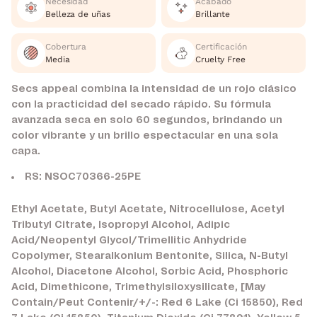
Necesidad
Acabado
Belleza de uñas
Brillante
Cobertura
Certificación
Media
Cruelty Free
Secs appeal combina la intensidad de un rojo clásico
con la practicidad del secado rápido. Su fórmula
avanzada seca en solo 60 segundos, brindando un
color vibrante y un brillo espectacular en una sola
capa.
RS: NSOC70366-25PE
Ethyl Acetate, Butyl Acetate, Nitrocellulose, Acetyl
Tributyl Citrate, Isopropyl Alcohol, Adipic
Acid/Neopentyl Glycol/Trimellitic Anhydride
Copolymer, Stearalkonium Bentonite, Silica, N-Butyl
Alcohol, Diacetone Alcohol, Sorbic Acid, Phosphoric
Acid, Dimethicone, Trimethylsiloxysilicate, [May
Contain/Peut Contenir/+/-: Red 6 Lake (Ci 15850), Red