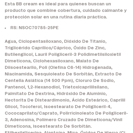
Esta BB cream es ideal para quienes buscan un
producto que combine cobertura, cuidado calmante y
protección solar en una rutina diaria práctica.
RS: NSOC70785-25PE
Agua, Ciclopentasiloxano, Dióxido De Titanio,
Triglicérido Caprílico/Cáprico, Óxido De Zinc,
Butilenglicol, Lauril Poligliceril-3 Polidimetilsiloxietil
Dimeticona, Ciclohexasiloxano, Malato De
Diisoestearilo, Poli (Olefina C6-14) Hidrogenada,
Niacinamida, Sesquioleato De Sorbitán, Extracto De
Centella Asiática (14 500 Ppm), Cloruro De Sodio,
Pantenol, 1,2-Hexanodiol, Trietoxicaprililsilano,
Palmitato De Dextrina, Hidróxido De Aluminio,
Hectorita De Disteardimonio, Ácido Esteárico, Caprilil
Glicol, Tocoferol, Isoestearato De Poligliceril-4,
Cococaprilato/Caprato, Polirricinoleato De Poligliceril-
3, Adenosina, Polímero Cruzado De Dimeticona/Vinil
Dimeticona, Isoestearato De Sorbitán.