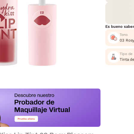
Es bueno sabe
Tono
03 Ros
Tipo de
Tinta d