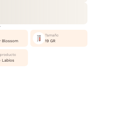
r
Tamaño
y Blossom
19 GR
 producto
e Labios